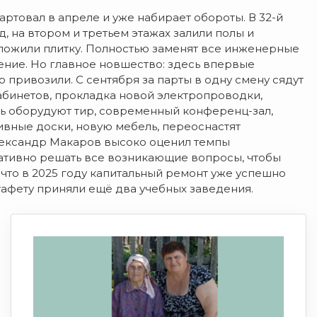
ртовал в апреле и уже набирает обороты. В 32-й
 на втором и третьем этажах залили полы и
 уложили плитку. Полностью заменят все инженерные
ение. Но главное новшество: здесь впервые
 привозили. С сентября за парты в одну смену сядут
абинетов, прокладка новой электропроводки,
сь оборудуют тир, современный конференц-зал,
ивные доски, новую мебель, переоснастят
Александр Макаров высоко оценил темпы
ативно решать все возникающие вопросы, чтобы
 что в 2025 году капитальный ремонт уже успешно
эстафету приняли ещё два учебных заведения.