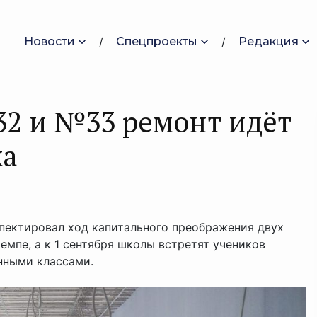
Новости
Спецпроекты
Редакция
32 и №33 ремонт идёт
ка
пектировал ход капитального преображения двух
емпе, а к 1 сентября школы встретят учеников
нными классами.