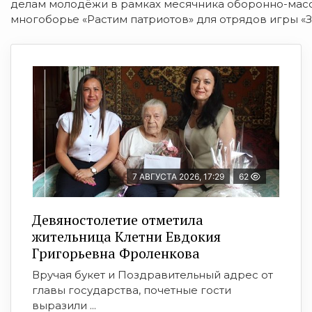
делам молодёжи в рамках месячника оборонно-масс
многоборье «Растим патриотов» для отрядов игры «З
7 АВГУСТА 2026, 17:29
62
Девяностолетие отметила
жительница Клетни Евдокия
Григорьевна Фроленкова
Вручая букет и Поздравительный адрес от
главы государства, почетные гости
выразили ...