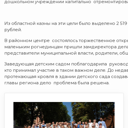
дошкольном учреждении капитально отремонтиров
Из областной казны на эти цели было выделено 2 519
рублей.
В районном центре состоялось торжественное откры
маленьким рогнединцам пришли замдиректора депар
представители муниципальной власти, родители, об
Заведующая детским садом поблагодарила руководит
кто принимал участие в таком важном деле. До нед
протекающая кровля в здании детского сада создава
главы региона дело проблема была решена.