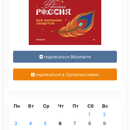
подписаться ВКонтакте
подписаться в Одноклассниках
Пн
Вт
Ср
Чт
Пт
Сб
Вс
1
2
3
4
5
6
7
8
9