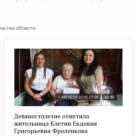
ьства области.
7 АВГУСТА 2026, 17:29
80
Девяностолетие отметила
жительница Клетни Евдокия
Григорьевна Фроленкова