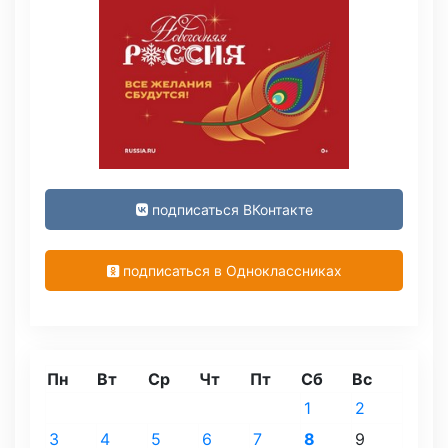
подписаться ВКонтакте
подписаться в Одноклассниках
Пн
Вт
Ср
Чт
Пт
Сб
Вс
1
2
3
4
5
6
7
8
9