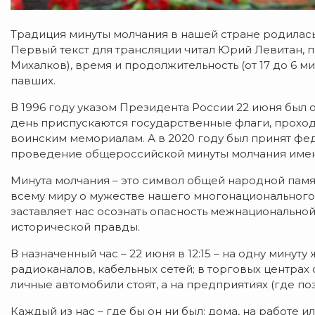
Традиция минуты молчания в нашей стране родилась 
Первый текст для трансляции читал Юрий Левитан, 
Михалков), время и продолжительность (от 17 до 6 ми
павших.
В 1996 году указом Президента России 22 июня был о
день приспускаются государственные флаги, прохо
воинским мемориалам. А в 2020 году был принят ф
проведение общероссийской минуты молчания именн
Минута молчания – это символ общей народной пам
всему миру о мужестве нашего многонационального 
заставляет нас осознать опасность межнациональной
исторической правды.
В назначенный час – 22 июня в 12:15 – на одну минут
радиоканалов, кабельных сетей; в торговых центрах
личные автомобили стоят, а на предприятиях (где по
Каждый из нас – где бы он ни был: дома, на работе и