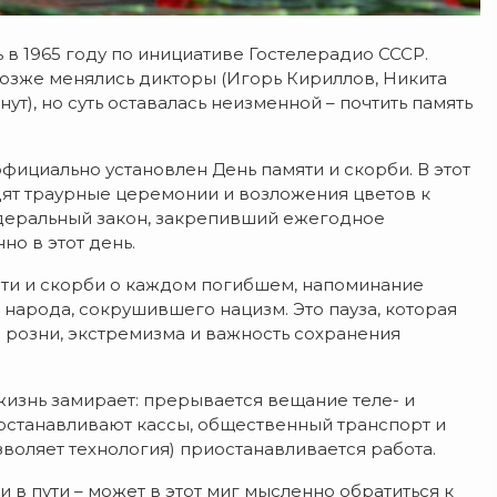
в 1965 году по инициативе Гостелерадио СССР.
позже менялись дикторы (Игорь Кириллов, Никита
нут), но суть оставалась неизменной – почтить память
фициально установлен День памяти и скорби. В этот
дят траурные церемонии и возложения цветов к
едеральный закон, закрепивший ежегодное
о в этот день.
яти и скорби о каждом погибшем, напоминание
народа, сокрушившего нацизм. Это пауза, которая
 розни, экстремизма и важность сохранения
у жизнь замирает: прерывается вещание теле- и
 останавливают кассы, общественный транспорт и
зволяет технология) приостанавливается работа.
ли в пути – может в этот миг мысленно обратиться к