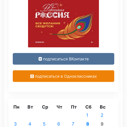
подписаться ВКонтакте
подписаться в Одноклассниках
Пн
Вт
Ср
Чт
Пт
Сб
Вс
1
2
3
4
5
6
7
8
9