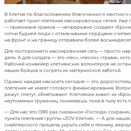
В Клетне по благословению благочинного местного
работает пункт плетения маскировочных сетей. Уже 
— прихожане храмов — непрерывно создают «броню» 
сотни будней люди с отзывчивыми сердцами считают 
на фронт и на границу отправили более восьмидесят
Для постороннего маскировочная сеть — просто нар
дель. А для солдата — это «лес», «песок», «трава», 
Рабочий конвейер клетнянских волонтёров не остан
наших бойцов и согреть их материнской заботой.
Однако каждая масксеть сегодня — это дорогостоящи
плетения не имеет готового финансирования. Волон
режут, плетут, обмётывают. Клетнянки знают: их «бро
неутомимых тружениц, понимаешь: пока в тылу есть т
— Для нас это 1380 раз сказанное «Господи, сохрани
пункта плетения группы «ZOV Клетня». — А для наших
снайперского прицела, укрыть себя и технику, верн