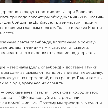
 церковного округа протоиерея Игоря Воликова
почти три года волонтёры объединения «ZOV Клетня»
для бойцов на Донбассе. Три зимы, три Пасхи и
это своим главным долгом. Только в мае из Клетни
и сетей.
езанные ленты спанбонда, вплетённые в основу-
которые делают невидимым и спасают от смерти.
авливается: его скрепляет желание поддержать
е материалы (дель, спанбонд) и доставка. Пункт
тёры сами заказывают ткань, оплачивают пересылку,
ню» ждут и на передовой, и на границе. Глядя на этих
акие люди, врагу нас не сломить.
», — рассказывает Наталья Полозкова, координатор
 солдат — 1380 шансов уйти от дрона или
уться домой живыми. Поэтому мы приходим в пункт и