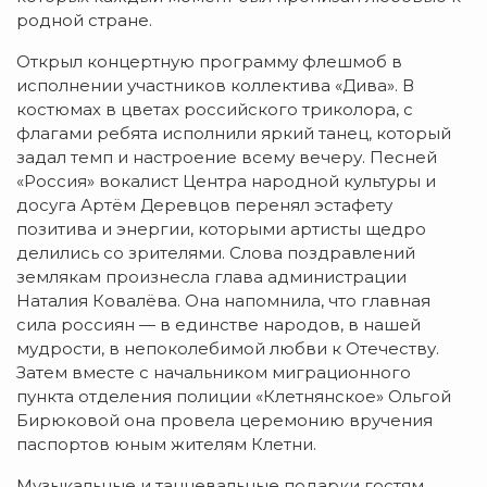
родной стране.
Открыл концертную программу флешмоб в
исполнении участников коллектива «Дива». В
костюмах в цветах российского триколора, с
флагами ребята исполнили яркий танец, который
задал темп и настроение всему вечеру. Песней
«Россия» вокалист Центра народной культуры и
досуга Артём Деревцов перенял эстафету
позитива и энергии, которыми артисты щедро
делились со зрителями. Слова поздравлений
землякам произнесла глава администрации
Наталия Ковалёва. Она напомнила, что главная
сила россиян — в единстве народов, в нашей
мудрости, в непоколебимой любви к Отечеству.
Затем вместе с начальником миграционного
пункта отделения полиции «Клетнянское» Ольгой
Бирюковой она провела церемонию вручения
паспортов юным жителям Клетни.
Музыкальные и танцевальные подарки гостям