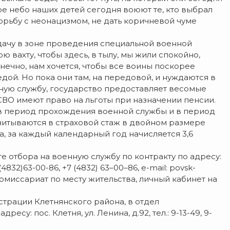
ое небо наших детей сегодня воюют те, кто выбрал
орьбу с неонацизмом, не дать коричневой чуме
дачу в зоне проведения специальной военной
 вахту, чтобы здесь, в тылу, мы жили спокойно,
нечно, нам хочется, чтобы все воины поскорее
дой. Но пока они там, на передовой, и нуждаются в
нную службу, государство предоставляет весомые
СВО имеют право на льготы при назначении пенсии.
в период прохождения военной службы и в период
итываются в страховой стаж в двойном размере
, за каждый календарный год начисляется 3,6
 отбора на военную службу по контракту по адресу:
4832)63-00-86, +7 (4832) 63–00–86, e-mail: povsk-
омиссариат по месту жительства, личный кабинет на
трации Клетнянского района, в отдел
у: пос. Клетня, ул. Ленина, д.92, тел.: 9-13-49, 9-