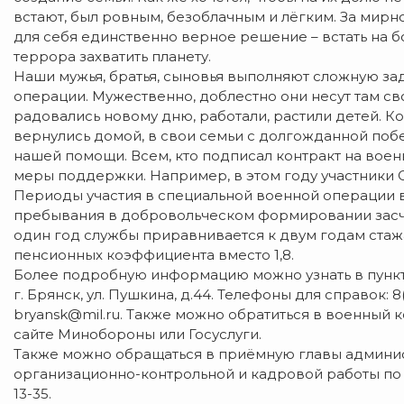
встают, был ровным, безоблачным и лёгким. За мирн
для себя единственно верное решение – встать на б
террора захватить планету.
Наши мужья, братья, сыновья выполняют сложную за
операции. Мужественно, доблестно они несут там свою
радовались новому дню, работали, растили детей. Ко
вернулись домой, в свои семьи с долгожданной побе
нашей помощи. Всем, кто подписал контракт на вое
меры поддержки. Например, в этом году участники 
Периоды участия в специальной военной операции 
пребывания в добровольческом формировании засч
один год службы приравнивается к двум годам стажа
пенсионных коэффициента вместо 1,8.
Более подробную информацию можно узнать в пункте
г. Брянск, ул. Пушкина, д.44. Телефоны для справок: 8(
bryansk@mil.ru. Также можно обратиться в военный к
сайте Минобороны или Госуслуги.
Также можно обращаться в приёмную главы админис
организационно-контрольной и кадровой работы по адрес
13-35.