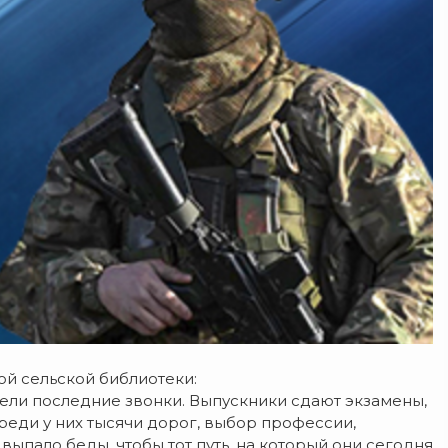
й сельской библиотеки:
ели последние звонки. Выпускники сдают экзамены,
реди у них тысячи дорог, выбор профессии,
 выпало беды, чтобы тот путь, на который они сегодня