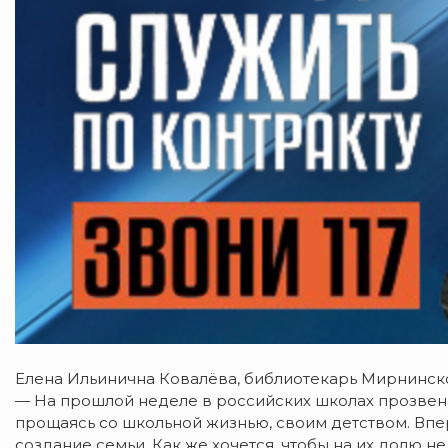
Елена Ильинична Ковалёва, библиотекарь Мирнинско
— На прошлой неделе в российских школах прозвен
прощаясь со школьной жизнью, своим детством. Впе
создание семьи. Как же хочется, чтобы на их долю не