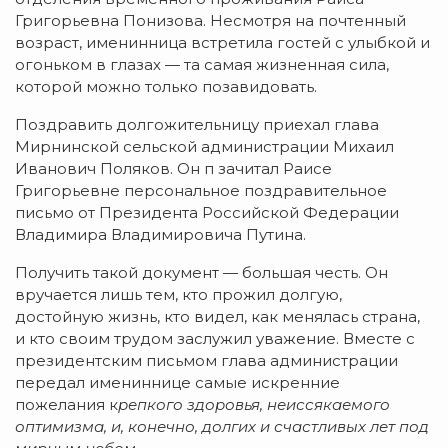
Григорьевна Понизова. Несмотря на почтенный
возраст, именинница встретила гостей с улыбкой и
огоньком в глазах — та самая жизненная сила,
которой можно только позавидовать.
Поздравить долгожительницу приехал глава
Мирнинской сельской администрации Михаил
Иванович Поляков. Он п зачитал Раисе
Григорьевне персональное поздравительное
письмо от Президента Российской Федерации
Владимира Владимировича Путина.
Получить такой документ — большая честь. Он
вручается лишь тем, кто прожил долгую,
достойную жизнь, кто видел, как менялась страна,
и кто своим трудом заслужил уважение. Вместе с
президентским письмом глава администрации
передал имениннице самые искренние
пожелания к
репкого здоровья, н
еиссякаемого
оптимизма, и
, конечно, долгих и счастливых лет под