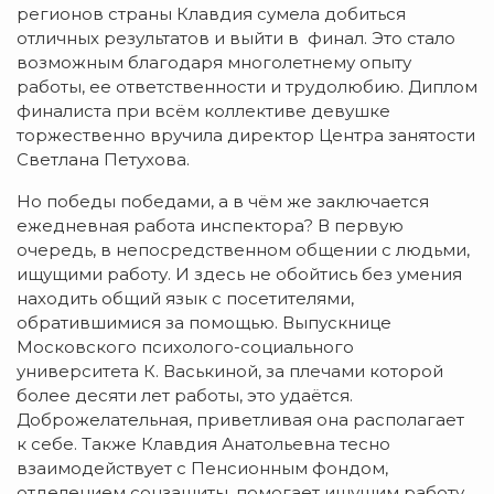
регионов страны Клавдия сумела добиться
отличных результатов и выйти в финал. Это стало
возможным благодаря многолетнему опыту
работы, ее ответственности и трудолюбию. Диплом
финалиста при всём коллективе девушке
торжественно вручила директор Центра занятости
Светлана Петухова.
Но победы победами, а в чём же заключается
ежедневная работа инспектора? В первую
очередь, в непосредственном общении с людьми,
ищущими работу. И здесь не обойтись без умения
находить общий язык с посетителями,
обратившимися за помощью. Выпускнице
Московского психолого-социального
университета К. Васькиной, за плечами которой
более десяти лет работы, это удаётся.
Доброжелательная, приветливая она располагает
к себе. Также Клавдия Анатольевна тесно
взаимодействует с Пенсионным фондом,
отделением соцзащиты, помогает ищущим работу