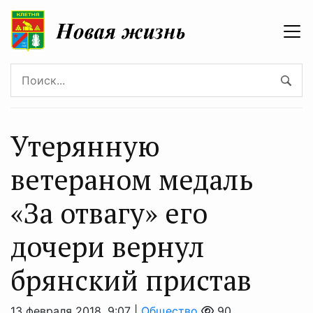
Утерянную
ветераном медаль
«За отвагу» его
дочери вернул
брянский пристав
13 февраля 2018, 9:07 |
Общество
90