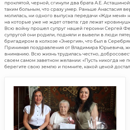
проклятой, черной, сгинули два брата А.Е. Асташиной
таким больным, что сразу умер. Раньше Анастасия ве
молилась, ни одного выпуска передачи «Жди меня» не
на которые уже не ждет ответа: где лежат кровинушк
Всю войну прошел супруг нашей героини Сергей Фе
супругой они родили, подняли и вывели в люди пят
бригадиром в колхозе «Энергия», что был в Серебря
Принимая поздравления от Владимира Юрьевича, же
вниманию. Всю жизнь трудилась честно, добросовес
своем самом заветном желании: «Пусть никогда не по
берегите свою землю и помните, какой ценой достал