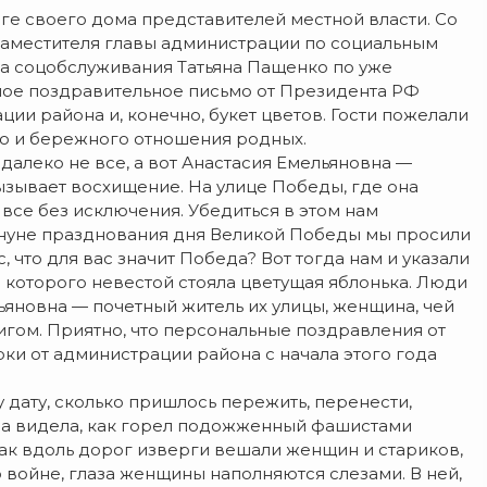
ге своего дома представителей местной власти. Со
аместителя главы администрации по социальным
а соцобслуживания Татьяна Пащенко по уже
ое поздравительное письмо от Президента РФ
ии района и, конечно, букет цветов. Гости пожелали
го и бережного отношения родных.
далеко не все, а вот Анастасия Емельяновна —
ызывает восхищение. На улице Победы, где она
 все без исключения. Убедиться в этом нам
ануне празднования дня Великой Победы мы просили
 что для вас значит Победа? Вот тогда нам и указали
 которого невестой стояла цветущая яблонька. Люди
ьяновна — почетный житель их улицы, женщина, чей
гом. Приятно, что персональные поздравления от
и от администрации района с начала этого года
у дату, сколько пришлось пережить, перенести,
вна видела, как горел подожженный фашистами
как вдоль дорог изверги вешали женщин и стариков,
о войне, глаза женщины наполняются слезами. В ней,