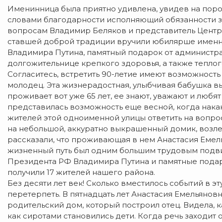
Именинница была приятно удивлена, увидев на поро
словами благодарности исполняющий обязанности з
вопросам Владимир Беляков и представитель Центр
ставшей доброй традиции вручили юбилярше именн
Владимира Путина, памятный подарок от администрац
долгожительнице крепкого здоровья, а также тепло
Согласитесь, встретить 90-летие имеют возможность 
молодец. Эта жизнерадостная, улыбчивая бабушка в
проживает вот уже 65 лет, ее знают, уважают и любят
представилась возможность еще весной, когда нак
жителей этой одноименной улицы ответить на вопрос,
на небольшой, аккуратно выкрашенный домик, возле
рассказали, что проживающая в нем Анастасия Емел
жизненный путь был одним большим трудовым подви
Президента РФ Владимира Путина и памятные подарк
получили 17 жителей нашего района.
Без десяти лет век! Сколько вместилось событий в эт
перетерпеть. В пятнадцать лет Анастасия Емельяно
родительский дом, который построил отец. Видела, 
как сиротами становились дети. Когда речь заходит 