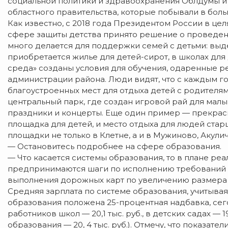
социальной политики и здравоохранения Облдумы 
областного правительства, которые побывали в боль
Как известно, с 2018 года Президентом России в ц
сфере защиты детства принято решение о проведении
много делается для поддержки семей с детьми: выд
приобретается жилье для детей-сирот, в школах дл
среда» созданы условия для обучения, одаренные 
администрации района. Люди видят, что с каждым го
благоустроенных мест для отдыха детей с родителя
центральный парк, где создан игровой рай для малы
праздники и концерты. Еще один пример — прекрас
площадка для детей, и место отдыха для людей ста
площадки не только в Клетне, а и в Мужиново, Акули
— Остановитесь подробнее на сфере образования.
— Что касается системы образования, то в плане ре
предпринимаются шаги по исполнению требований 
выполнения дорожных карт по увеличению размера
Средняя зарплата по системе образования, учитывая 
образования положена 25-процентная надбавка, сегод
работников школ — 20,1 тыс. руб., в детских садах — 
образования — 20, 4 тыс. руб.). Отмечу, что показа