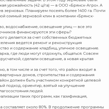
кая урожайность (42 ц/га) — в ООО «Брянск-Агро». А
в зерновых. Планируем посеять более 1400 га. Почти
ой озимый зерновой клин в компании «Брянск-
о, водоснабжение, освещение улиц — все это
сточников финансируются эти сферы?
ого делается за счет собственных бюджетных
оселения ведется ремонт и реконструкция
йство и содержание кладбищ, уличное освещение.
рка, где люди могут отдохнуть, общаться. Совсем
русчаткой, сделали освещение, а новая крытая
, в том числе и за счет того, что район входит в
вартирных домов, строительства и содержания
район должен быть участником конкретной целевой
й подход, ориентир, взятый на улучшение
благосостояния людей.
ализации таких программ, как газификация,
а составляет около 80%. В продолжение программы