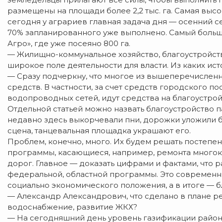
размещены на площади более 2,2 тыс. га. Самая высо
сегодня у аграриев главная задача дня — осенний се
70% запланированного уже выполнено. Самый больш
Агро», где уже посеяно 800 га.
— Жилищно-коммунальное хозяйство, благоустройств
широкое поле деятельности для власти. Из каких и
— Сразу подчеркну, что многое из вышеперечисленн
средств. В частности, за счет средств городского п
водопроводных сетей, идут средства на благоустро
Отдельной статьей можно назвать благоустройство па
недавно здесь выкорчевали пни, дорожки уложили б
сцена, танцевальная площадка украшают его.
Проблем, конечно, много. Их будем решать постепенно
программы, касающиеся, например, ремонта многок
дорог. Главное — доказать цифрами и фактами, что 
федеральной, областной программы. Это современны
социально экономического положения, а в итоге — 
— Александр Александрович, что сделано в плане ре
водоснабжение, развитие ЖКХ?
— На сегодняшний день уровень газификации район