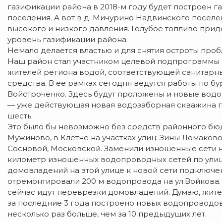
газификации района в 2018-м году будет построен 
поселения. А вот в д. Мичурино Надвинского поселе
высокого и низкого давления. Голубое топливо приде
уровень газификации района.
Немало делается властью и для снятия остроты про
Наш район стал участником целевой подпрограммы «
жителей региона водой, соответствующей санитарны
средства. В ее рамках сегодня ведутся работы по б
Войстроченко. Здесь будут проложены и новые водо
— уже действующая новая водозаборная скважина глу
шесть.
Это было бы невозможно без средств районного бю
Мужиново, в Клетне на участках улиц: Зины Ломаково
Сосновой, Московской. Заменили изношенные сети 
километр изношенных водопроводных сетей по улиц
домовладений на этой улице к новой сети подключе
отремонтировали 200 м водопровода на ул.Войкова. 
сейчас идут переврезки домовладений. Думаю, жите
за последние 3 года построено новых водопроводо
несколько раз больше, чем за 10 предыдущих лет.