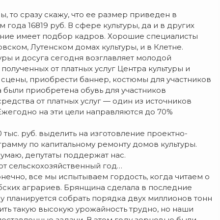
ы, то сразу скажу, что ее размер приведен в
 года 16819 руб. В сфере культуры, да и в других
чение имеет подбор кадров. Хорошие специалисты
вском, Лутенском домах культуры, и в Клетне.
уры и досуга сегодня возглавляет молодой
полученных от платных услуг Центра культуры и
 сцены, приобрести баннер, костюмы для участников
а были приобретена обувь для участников
средства от платных услуг — один из источников
Ежегодно на эти цели направляются до 70%
 тыс. руб. выделить на изготовление проектно-
рамму по капитальному ремонту домов культуры.
думаю, депутаты поддержат нас.
ют сельскохозяйственный год…
онечно, все мы испытываем гордость, когда читаем о
бских аграриев. Брянщина сделала в последние
у планируется собрать порядка двух миллионов тонн
чить такую высокую урожайность трудно, но наши
поставленные задачи. В этом году зерновые были