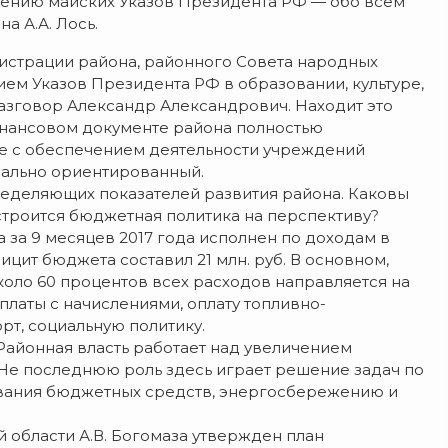
лнению майских Указов Президента РФ — обо всем
а А.А. Лось.
инистрации района, районного Совета народных
ием Указов Президента РФ в образовании, культуре,
азговор Александр Александрович. Находит это
инансовом документе района полностью
е с обеспечением деятельности учреждений
циально ориентированный.
еделяющих показателей развития района. Каковы
 строится бюджетная политика на перспективу?
за 9 месяцев 2017 года исполнен по доходам в
фицит бюджета составил 21 млн. руб. В основном,
коло 60 процентов всех расходов направляется на
латы с начислениями, оплату топливно-
орт, социальную политику.
 Районная власть работает над увеличением
 Не последнюю роль здесь играет решение задач по
вания бюджетных средств, энергосбережению и
 области А.В. Богомаза утвержден план