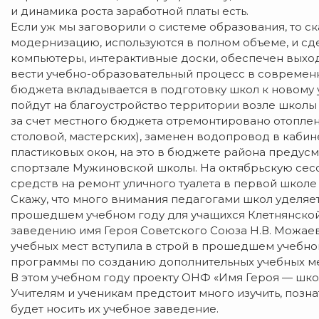
и динамика роста заработной платы есть.
Если уж мы заговорили о системе образования, то ск
модернизацию, используются в полном объеме, и сд
компьютеры, интерактивные доски, обеспечен выход
вести учебно-образовательный процесс в современ
бюджета вкладывается в подготовку школ к новому 
пойдут на благоустройство территории возле школы
за счет местного бюджета отремонтировано отоплени
столовой, мастерских), заменен водопровод в кабине
пластиковых окон, на это в бюджете района предусмо
спортзале Мужиновской школы. На октябрьскую сес
средств на ремонт уличного туалета в первой школе
Скажу, что много внимания педагогами школ уделяе
прошедшем учебном году для учащихся Клетнянско
заведению имя Героя Советского Союза Н.В. Можаева.
учебных мест вступила в строй в прошедшем учебно
программы по созданию дополнительных учебных ме
В этом учебном году проекту ОНФ «Имя Героя — школ
Учителям и ученикам предстоит много изучить, позн
будет носить их учебное заведение.