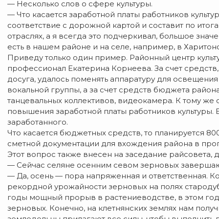
— Несколько слов о сфере культуры.
— Что касается заработной платы работников культур
соответствие с дорожной картой и составит по итогам
отраслях, а я всегда это подчеркивал, большое зна
есть в нашем районе и на селе, например, в Харитоно
Приведу только один пример. Районный центр культ
профессионал Екатерина Корнеева. За счет средств, 
досуга, удалось поменять аппаратуру для освещения
вокальной группы, а за счет средств бюджета район
танцевальных коллективов, видеокамера. К тому же 
повышения заработной платы работников культуры. 
заработанного.
Что касается бюджетных средств, то планируется 800
сметной документации для вхождения района в прог
Этот вопрос также внесен на заседание райсовета, 
— Сейчас селяне осенним севом зерновых заверша
— Да, осень — пора напряженная и ответственная. К
рекордной урожайности зерновых на полях староду
годы мощный прорыв в растениеводстве, в этом год
зерновых. Конечно, на клетнянских землях нам полу
земледельцы прилагают все силы, чтобы выполнить 