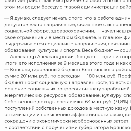
работает район, как выстраивается работа по испо
этом мы ведем беседу с главой администрации район
— Я думаю, следует начать с того, что в работе адм
депутатов взято направление, связанное с исполнен
социальной сфере, здравоохранении, — начал наш р
свое отражение и в местном бюджете. В главном ф
выдерживаются социальные направления, связанны
образования, культуры и спорта. Весь бюджет — со
— Александр Александрович, бюджет — один из опр
итоги его исполнения за 9 месяцев этого года и как
— Консолидированный бюджет Клетнянского района 
сумме 201млн. руб., по расходам — 180 млн. руб. Про
бюджет носит социальную направленность, то есть о
решение социальных вопросов: выплату заработной п
энергетических ресурсов, образование, культуру, сп
Собственные доходы составляют 64 млн. руб. (31,8%)
поступлений собственных доходов в местную казну.
оптимизации и повышению эффективности расходо
сокращению экономически необоснованных затрат.
В соответствии с поручениями губернатора Брянской