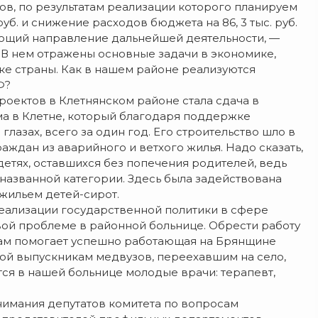
ов, по результатам реализации которого планируем
уб. и снижение расходов бюджета на 86, 3 тыс. руб.
ающий направление дальнейшей деятельности, —
В нем отражены основные задачи в экономике,
ке страны. Как в нашем районе реализуются
Ф?
ектов в Клетнянском районе стала сдача в
ма в Клетне, который благодаря поддержке
лазах, всего за один год. Его строительство шло в
дан из аварийного и ветхого жилья. Надо сказать,
 детях, оставшихся без попечения родителей, ведь
названной категории. Здесь была задействована
жильем детей-сирот.
еализации государственной политики в сфере
ой проблеме в районной больнице. Обрести работу
стам помогает успешно работающая на Брянщине
ой выпускникам медвузов, переехавшим на село,
ся в нашей больнице молодые врачи: терапевт,
имания депутатов комитета по вопросам