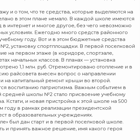
ажу и о том, что те средства, которые выделяются на
елано в этом плане немало. В каждой школе имеются
 в интернет и многое другое, без чего невозможно
ных условиях. Ежегодно много средств районного
учебному году. Вот и в этом бюджетные средства
 №2, установку спортплощадки. В первой поселковой
е на первом этаже (в коридоре, спортзале,
тах начальных классов. В планах — установка
трено 1,1 млн. руб. Отремонтировано отопление и в
сию райсовета внесен вопрос о направлении
 и на капитальный ремонт крыши во второй.
тся воспитанию патриотизма. Важным событием в
й средней школы №2 стало присвоение учебному
 Кстати, и новая пристройка к этой школе на 500
м году в рамках реализации президентской
ст в образовательных учреждениях.
е» был дан старт и в первой поселковой школе.
ать и принять важное решение, имя какого героя