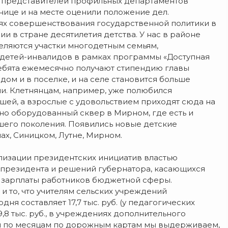
и представителей профильных департаментов
нице и на месте оценили положение дел.
елях совершенствования государственной политики в
 в стране десятилетия детства. У нас в районе
еляются участки многодетным семьям,
я детей-инвалидов в рамках программы «Доступная
ребята ежемесячно получают стипендию главы
дом и в поселке, и на селе становится больше
ми. Клетнянцам, например, уже полюбился
шей, а взрослые с удовольствием приходят сюда на
но оборудованный сквер в Мирном, где есть и
ршего поколения. Появились новые детские
чах, Синицком, Лутне, Мирном.
ализации президентских инициатив властью
президента и решений губернатора, касающихся
 зарплаты работников бюджетной сферы.
и то, что учителям сельских учреждений
ня составляет 17,7 тыс. руб. (у педагогических
19,8 тыс. руб., в учреждениях дополнительного
тели по месяцам по дорожным картам мы выдерживаем,