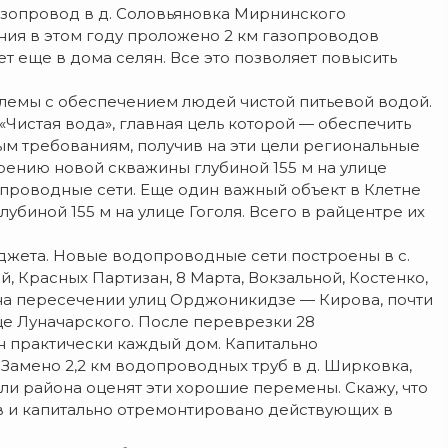
газопровод в д. Соловьяновка Мирнинского
ния в этом году проложено 2 км газопроводов
т еще в дома селян. Все это позволяет повысить
блемы с обеспечением людей чистой питьевой водой.
Чистая вода», главная цель которой — обеспечить
м требованиям, получив на эти цели региональные
урению новой скважины глубиной 155 м на улице
проводные сети. Еще один важный объект в Клетне
биной 155 м на улице Гоголя. Всего в райцентре их
джета. Новые водопроводные сети построены в с.
й, Красных Партизан, 8 Марта, Вокзальной, Костенко,
на пересечении улиц Орджоникидзе — Кирова, почти
е Луначарского. После переврезки 28
н практически каждый дом. Капитально
Замено 2,2 км водопроводных труб в д. Ширковка,
ли района оценят эти хорошие перемены. Скажу, что
в и капитально отремонтировано действующих в