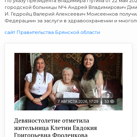
По указу президента Владимира Путина от 22 мая 2
городской больницы №4 Андрей Владимирович Дмит
И. Гедройц Валерий Алексеевич Моисеенков получи
Федерации» за заслуги в здравоохранении и многол
сайт Правительства Брянской области
7 АВГУСТА 2026, 17:29
53
Девяностолетие отметила
жительница Клетни Евдокия
Григорьевна Фроленкова