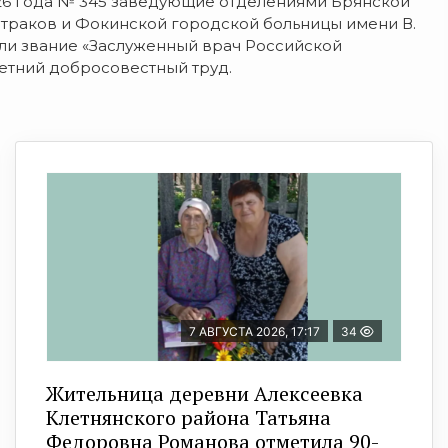
026 года № 345 заведующие отделениями Брянской
раков и Фокинской городской больницы имени В.
ли звание «Заслуженный врач Российской
етний добросовестный труд.
7 АВГУСТА 2026, 17:17
34
Жительница деревни Алексеевка
Клетнянского района Татьяна
Федоровна Романова отметила 90-