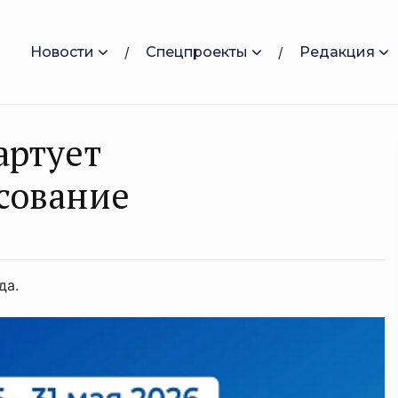
Новости
Спецпроекты
Редакция
артует
сование
да.