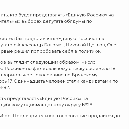
ь, кто будет представлять «Единую Россию» на
нительных выборах депутата облдумы по
о хотел бы представлять «Единую Россию» на
татов: Александр Богомаз, Николай Щеглов, Олег
ервые решил попробовать себя в политике.
тов выглядит следующим образом. Число
ю Россию» по федеральному списку составило 18
едварительное голосование по Брянскому
сь 17. Одиннадцать человек стали кандидатами по
№82.
сть представлять «Единую Россию» на
одубскому одномандатному округу №28.
 выбор. Предварительное голосование продлится до