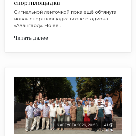
спортплощадка
Сигнальной ленточкой пока ещё обтянута
новая спортплощадка возле стадиона
«Авангард». Но её ...
Читать далее
6 АВГУСТА 2026, 20:53
41