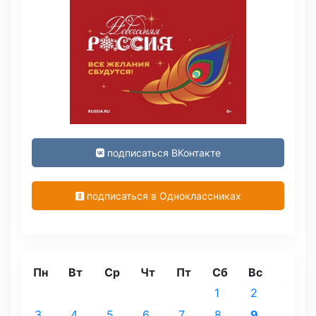
подписаться ВКонтакте
подписаться в Одноклассниках
Пн
Вт
Ср
Чт
Пт
Сб
Вс
1
2
3
4
5
6
7
8
9