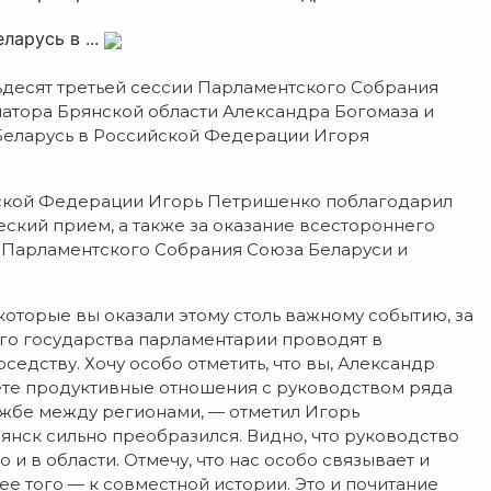
арусь в ...
ьдесят третьей сессии Парламентского Собрания
натора Брянской области Александра Богомаза и
Беларусь в Российской Федерации Игоря
ской Федерации Игорь Петришенко поблагодарил
ский прием, а также за оказание всестороннего
и Парламентского Собрания Союза Беларуси и
которые вы оказали этому столь важному событию, за
ого государства парламентарии проводят в
оседству. Хочу особо отметить, что вы, Александр
те продуктивные отношения с руководством ряда
ужбе между регионами, — отметил Игорь
рянск сильно преобразился. Видно, что руководство
о и в области. Отмечу, что нас особо связывает и
ее того — к совместной истории. Это и почитание