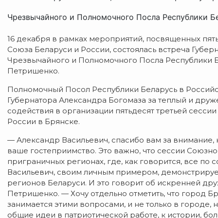
Чрезвычайного и Полномочного Посла Республики Бел
16 декабря в рамках мероприятий, посвященных пят
Союза Беларуси и России, состоялась встреча Губер
Чрезвычайного и Полномочного Посла Республики 
Петришенко.
Полномочный Посол Республики Беларусь в Россий
Губернатора Александра Богомаза за теплый и друже
содействия в организации пятьдесят третьей сесси
России в Брянске.
— Александр Васильевич, спасибо вам за внимание, 
ваше гостеприимство. Это важно, что сессии Союзн
приграничных регионах, где, как говорится, все по с
Васильевич, своим личным примером, демонстрируе
регионов Беларуси. И это говорит об искренней др
Петришенко. — Хочу отдельно отметить, что город Б
занимается этими вопросами, и не только в городе, н
общие идеи в патриотической работе, к истории, бол