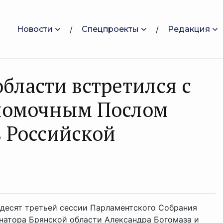
Новости
Спецпроекты
Редакция
бласти встретился с
номочным Послом
в Российской
ьдесят третьей сессии Парламентского Собрания
рнатора Брянской области Александра Богомаза и