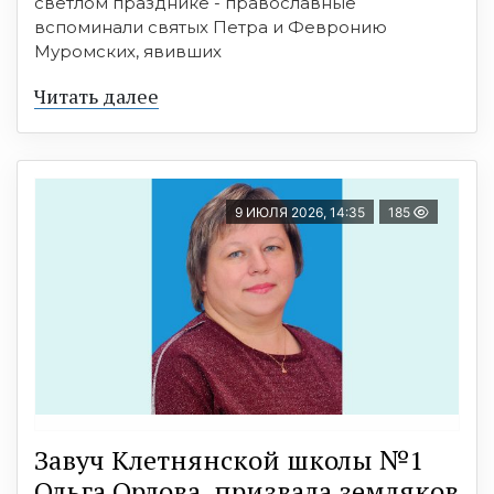
светлом празднике - православные
вспоминали святых Петра и Февронию
Муромских, явивших
Читать далее
9 ИЮЛЯ 2026, 14:35
185
Завуч Клетнянской школы №1
Ольга Орлова призвала земляков