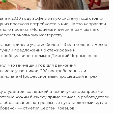
дать к 2030 году эффективную систему подготовки
 из прогноза потребности в них. На это направлен
ого проекта «Молодёжь и дети». В рамках него
рофессиональному мастерству.
лы» приняли участие более 1,13 млн человек. Более
олучили предложения о стажировке и
 – сообщил вице-премьер Дмитрий Чернышенко.
ул, что минувший год для движения
ллиона участников, 296 востребованных и
мпионата «Профессионалы», прошедший в трёх
у студентов колледжей и техникумов с запросами
оторые нужны бизнесу прямо сейчас, а работодатели
йка образования под реальные нужды экономики, где
ебовано», — отметил Сергей Кравцов.