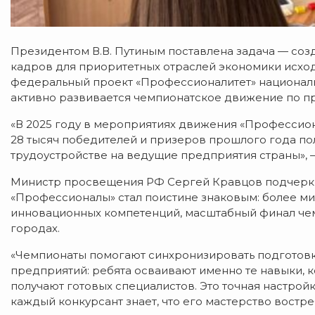
Президентом В.В. Путиным поставлена задача — соз
кадров для приоритетных отраслей экономики исходя
федеральный проект «Профессионалитет» национальн
активно развивается чемпионатское движение по п
«В 2025 году в мероприятиях движения «Профессиона
28 тысяч победителей и призеров прошлого года п
трудоустройстве на ведущие предприятия страны»,
Министр просвещения РФ Сергей Кравцов подчеркн
«Профессионалы» стал поистине знаковым: более ми
инновационных компетенций, масштабный финал че
городах.
«Чемпионаты помогают синхронизировать подготовк
предприятий: ребята осваивают именно те навыки, к
получают готовых специалистов. Это точная настро
каждый конкурсант знает, что его мастерство востр