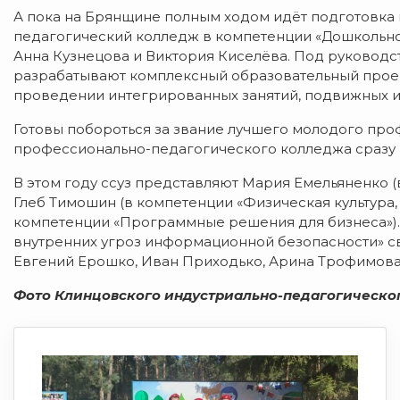
А пока на Брянщине полным ходом идёт подготовка к
педагогический колледж в компетенции «Дошкольное
Анна Кузнецова и Виктория Киселёва. Под руковод
разрабатывают комплексный образовательный проект
проведении интегрированных занятий, подвижных и 
Готовы побороться за звание лучшего молодого пр
профессионально-педагогического колледжа сразу 
В этом году ссуз представляют Мария Емельяненко (
Глеб Тимошин (в компетенции «Физическая культура,
компетенции «Программные решения для бизнеса»).
внутренних угроз информационной безопасности» св
Евгений Ерошко, Иван Приходько, Арина Трофимова
Фото Клинцовского индустриально-педагогическ