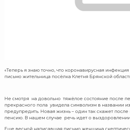
«Теперь я знаю точно, что коронавирусная инфекция 
письмо жительница посёлка Клетня Брянской области
Не смотря на довольно тяжёлое состояние после п
прекрасного пола увидела символизм в названии изд
предупредить. Новая жизнь – один так скажет после
пенсию. В нашем случае речь идет о выздоровлении
Еще весной написавшая письмо женщина скептически 