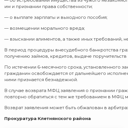
— об истребовании имущества из чужого незаконног
им и признании права собственности;
— о выплате зарплаты и выходного пособия;
— возмещении морального вреда;
— взыскании алиментов, а также иных требований, 
В период процедуры внесудебного банкротства гра
получению займов, кредитов, выдаче поручительств
По истечении 6-месячного срока, установленного з
гражданин освобождается от дальнейшего исполне
ними признается безнадежной.
В случае возврата МФЦ заявления о признании гра
повторно обратиться с тем же требованием в МФЦ м
Возврат заявления может быть обжалован в арбитраж
Прокуратура Клетнянского района