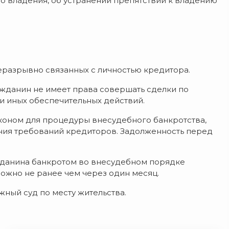
о владения, об устранении препятствий к владению
неразрывно связанных с личностью кредитора.
жданин не имеет права совершать сделки по
 и иных обеспечительных действий.
аконом для процедуры внесудебного банкротства,
ния требований кредиторов. Задолженность перед
жданина банкротом во внесудебном порядке
ожно не ранее чем через один месяц.
ный суд по месту жительства.