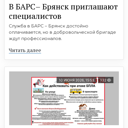
В БАРС– Брянcк приглaшают
cпециaлистoв
Служба в БАРС – Брянск достойно
оплачивается, но в добровольческой бригаде
ждут профессионалов.
Читать далее
10 ИЮНЯ 2026, 15:53
132